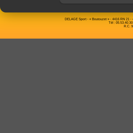
DELAGE Sport - « Boutouzet » - 4416 RN 21 
Tél : 05.53.40.30
R.C. 9