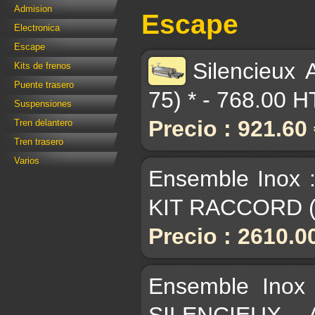
Admision
Escape
Electronica
Escape
Silencieux 
Kits de frenos
Puente trasero
75) * - 768.00 H
Suspensiones
Precio : 921.60
Tren delantero
Tren trasero
Varios
Ensemble Inox 
KIT RACCORD (p
Precio : 2610.0
Ensemble Inox
SILENCIEUX