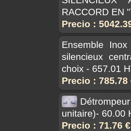
RACCORD EN "Y
Precio : 5042.3
Ensemble Inox
silencieux cen
choix - 657.01 
Precio : 785.78
Détrompeu
unitaire)- 60.00
Precio : 71.76 