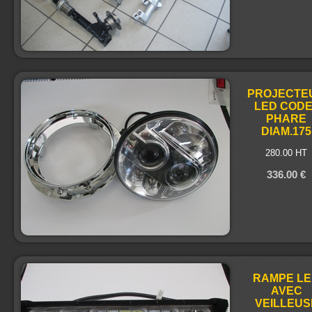
PROJECTE
LED CODE
PHARE
DIAM.175
280.00 HT
336.00 €
RAMPE L
AVEC
VEILLEUS