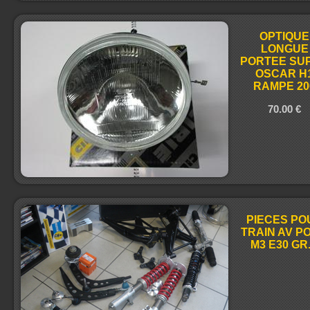
OPTIQUE
LONGUE
PORTEE SU
OSCAR H
RAMPE 20
70.00 €
PIECES PO
TRAIN AV P
M3 E30 GR