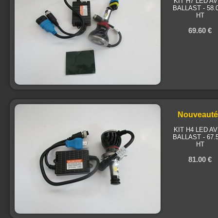
KIT H7 LED A
BALLAST - 58.
HT
69.60 €
Nouveauté
KIT H4 LED A
BALLAST - 67.
HT
81.00 €