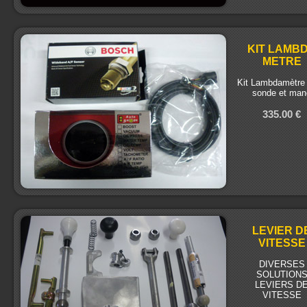
KIT LAMB
METRE
Kit Lambdamètre
sonde et man
335.00 €
LEVIER D
VITESSE
DIVERSES
SOLUTION
LEVIERS D
VITESSE