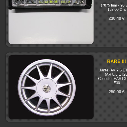
(7875 lum - 96 
192.00 € ht
230.40 €
RARE !!!
Jante (AV 7.5 E
(AR 8.5 ET25
Collector HART
E30
250.00 €