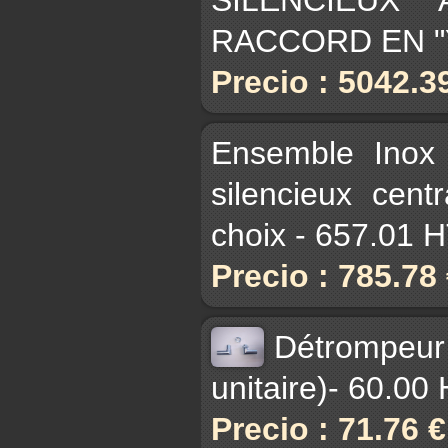
RACCORD EN "Y
Precio : 5042.3
Ensemble Inox
silencieux cen
choix - 657.01 
Precio : 785.78
Détrompeu
unitaire)- 60.00
Precio : 71.76 