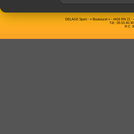
DELAGE Sport - « Boutouzet » - 4416 RN 21 
Tél : 05.53.40.30
R.C. 9