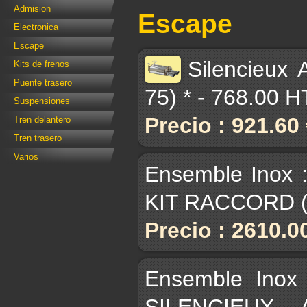
Admision
Escape
Electronica
Escape
Silencieux 
Kits de frenos
Puente trasero
75) * - 768.00 H
Suspensiones
Precio : 921.60
Tren delantero
Tren trasero
Varios
Ensemble Inox 
KIT RACCORD (p
Precio : 2610.0
Ensemble Inox
SILENCIEUX