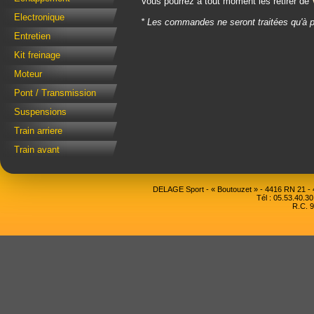
Vous pourrez à tout moment les retirer de
Electronique
* Les commandes ne seront traitées qu'à p
Entretien
Kit freinage
Moteur
Pont / Transmission
Suspensions
Train arriere
Train avant
DELAGE Sport - « Boutouzet » - 4416 RN 21 
Tél : 05.53.40.30
R.C. 9