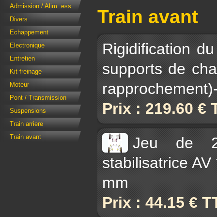
Admission / Alim. ess
Train avant
Divers
Echappement
Rigidification du
Electronique
Entretien
supports de cha
Kit freinage
rapprochement)
Moteur
Pont / Transmission
Prix : 219.60 €
Suspensions
Train arriere
Train avant
Jeu de 2 
stabilisatrice A
mm
Prix : 44.15 € 