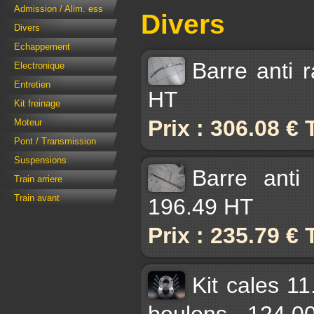
Admission / Alim. ess
Divers
Divers
Echappement
Barre anti 
Electronique
Entretien
HT
Kit freinage
Prix : 306.08 €
Moteur
Pont / Transmission
Suspensions
Barre anti
Train arriere
Train avant
196.49 HT
Prix : 235.79 €
Kit cales 1
boulons - 124.0