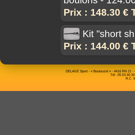
Prix : 148.30 €
Kit "short s
Prix : 144.00 €
DELAGE Sport - « Boutouzet » - 4416 RN 21 
Tél : 05.53.40.30
R.C. 9