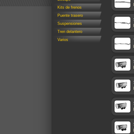
Kits de frenos
Puente trasero
Suspensiones
Tren delantero
Varios