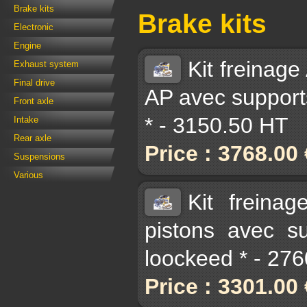
Brake kits
Brake kits
Electronic
Engine
Kit freinag
Exhaust system
Final drive
AP avec supports
Front axle
* - 3150.50 HT
Intake
Rear axle
Price : 3768.00
Suspensions
Various
Kit freina
pistons avec su
loockeed * - 27
Price : 3301.00