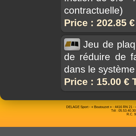
contractuelle)
Price : 202.85 
Jeu de plaq
de réduire de fa
dans le système
Price : 15.00 €
DELAGE Sport - « Boutouzet » - 4416 RN 21 
Tél : 05.53.40.30
R.C. 9