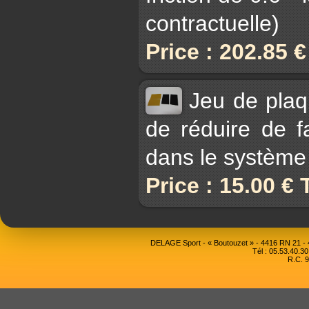
contractuelle)
Price : 202.85 
Jeu de plaq
de réduire de fa
dans le système
Price : 15.00 €
DELAGE Sport - « Boutouzet » - 4416 RN 21 
Tél : 05.53.40.30
R.C. 9