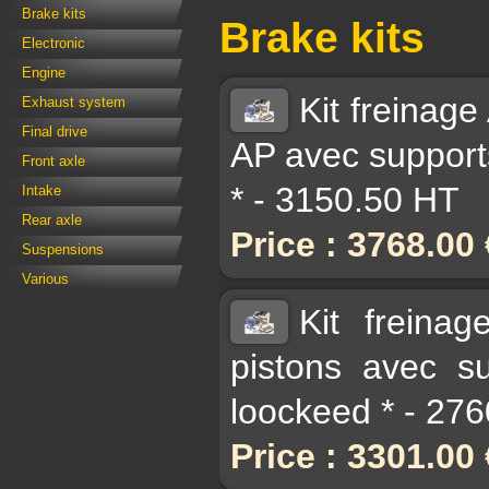
Brake kits
Brake kits
Electronic
Engine
Kit freinag
Exhaust system
Final drive
AP avec supports
Front axle
* - 3150.50 HT
Intake
Rear axle
Price : 3768.00
Suspensions
Various
Kit freina
pistons avec su
loockeed * - 27
Price : 3301.00