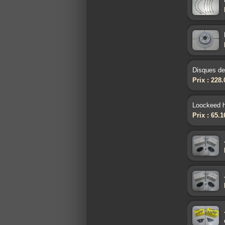
Disques de
Prix : 228
Loockeed h
Prix : 65.