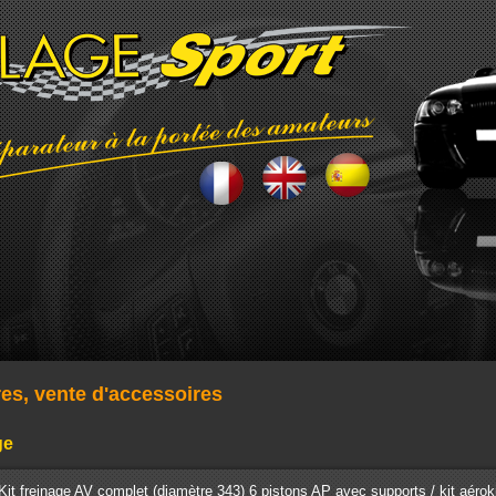
res, vente d'accessoires
ge
Kit freinage AV complet (diamètre 343) 6 pistons AP avec supports / kit aérok