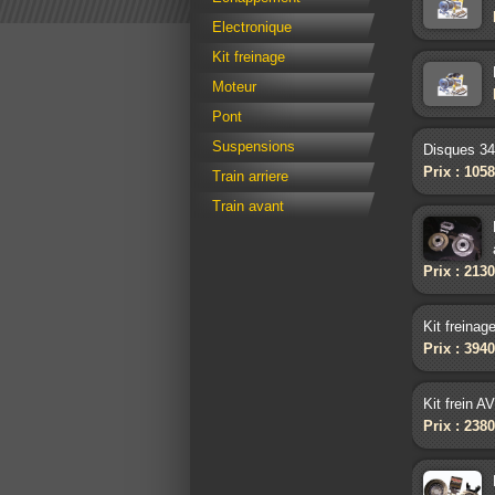
Electronique
Kit freinage
Moteur
Pont
Suspensions
Disques 34
Prix : 105
Train arriere
Train avant
Prix : 213
Kit freinag
Prix : 394
Kit frein A
Prix : 238