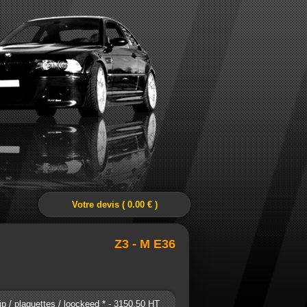
Votre devis ( 0.00 € )
Z3 - M E36
ip / plaquettes / loockeed * - 3150.50 HT