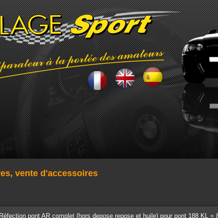
res, vente d'accessoires
Réfection pont AR complet (hors depose repose et huile) pour pont 188 KL =