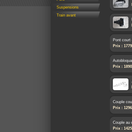
Suspensions
Train avant
Pont court 
Prix : 177
Autobloqua
Prix : 189
Couple cour
Prix : 129
Couple au c
Prix : 142