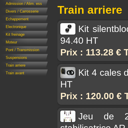
Admission / Alim. ess
Train arriere
Divers / Carrosserie
Echappement
Kit silentb
Electronique
Kit freinage
94.40 HT
Moteur
Prix : 113.28 €
Pont / Transmission
Suspensions
Train arriere
Kit 4 cales 
Train avant
HT
Prix : 120.00 €
Jeu de 2 
stabilisatrice A