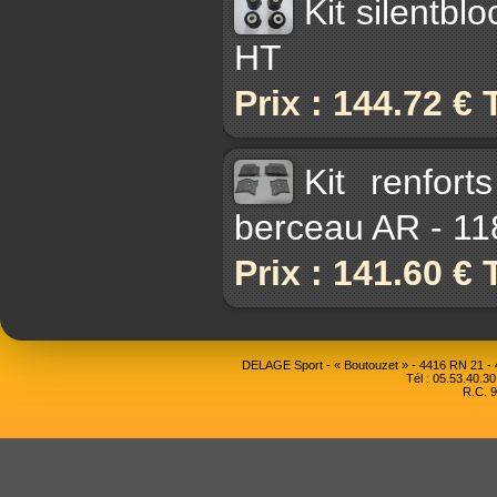
Kit silentb
HT
Prix : 144.72 €
Kit renfor
berceau AR - 11
Prix : 141.60 €
DELAGE Sport - « Boutouzet » - 4416 RN 21 
Tél : 05.53.40.30
R.C. 9