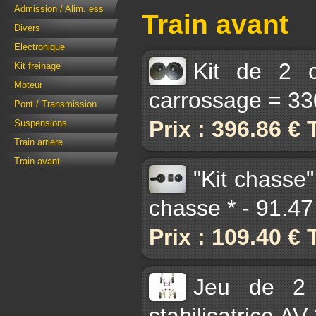
Admission / Alim. ess
Train avant
Divers
Electronique
Kit de 2 c
Kit freinage
Moteur
carrossage = 33
Pont / Transmission
Prix : 396.86 €
Suspensions
Train arriere
Train avant
"Kit chasse"
chasse * - 91.4
Prix : 109.40 €
Jeu de 2 
stabilisatrice A