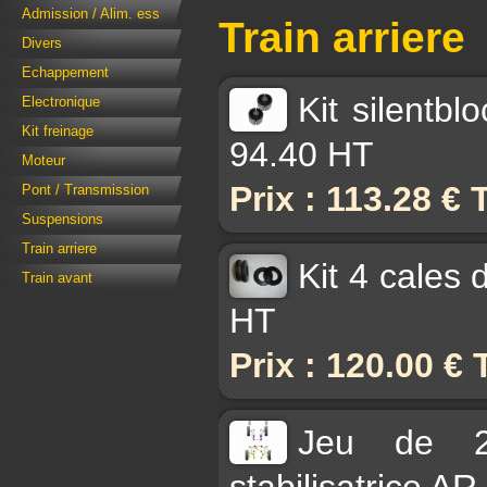
Admission / Alim. ess
Train arriere
Divers
Echappement
Kit silentb
Electronique
Kit freinage
94.40 HT
Moteur
Prix : 113.28 €
Pont / Transmission
Suspensions
Train arriere
Kit 4 cales 
Train avant
HT
Prix : 120.00 €
Jeu de 2 
stabilisatrice A