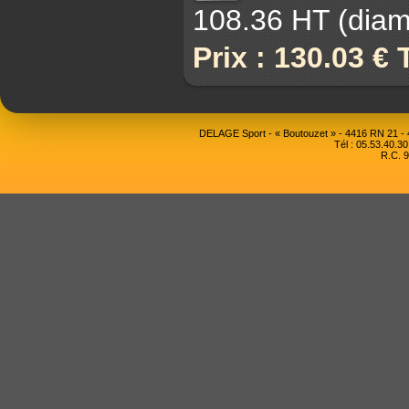
108.36 HT (diam 
Prix : 130.03 €
DELAGE Sport - « Boutouzet » - 4416 RN 21 
Tél : 05.53.40.30
R.C. 9