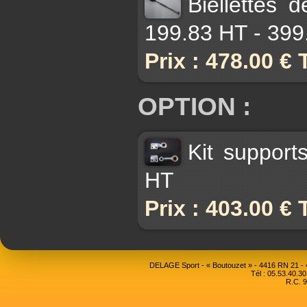
Biellettes 
199.83 HT - 399
Prix : 478.00 €
OPTION :
Kit support
HT
Prix : 403.00 €
DELAGE Sport - « Boutouzet » - 4416 RN 21 
Tél : 05.53.40.30
R.C. 9