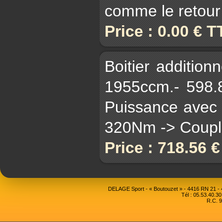
comme le retour 
Price : 0.00 € 
Boitier additio
1955ccm.- 598.
Puissance avec 
320Nm -> Couple
Price : 718.56 
DELAGE Sport - « Boutouzet » - 4416 RN 21 
Tél : 05.53.40.30
R.C. 9