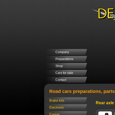
Company
Preparations
Shop
Cars for sale
Contact
Road cars preparations, part
Brake kits
Rear axle
Electronic
Engine