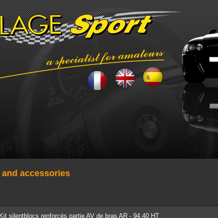
s and accessories
Kit silentblocs renforcés partie AV de bras AR - 94.40 HT